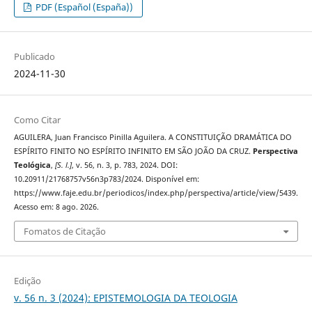
PDF (Español (España))
Publicado
2024-11-30
Como Citar
AGUILERA, Juan Francisco Pinilla Aguilera. A CONSTITUIÇÃO DRAMÁTICA DO
ESPÍRITO FINITO NO ESPÍRITO INFINITO EM SÃO JOÃO DA CRUZ.
Perspectiva
Teológica
,
[S. l.]
, v. 56, n. 3, p. 783, 2024. DOI:
10.20911/21768757v56n3p783/2024. Disponível em:
https://www.faje.edu.br/periodicos/index.php/perspectiva/article/view/5439.
Acesso em: 8 ago. 2026.
Fomatos de Citação
Edição
v. 56 n. 3 (2024): EPISTEMOLOGIA DA TEOLOGIA