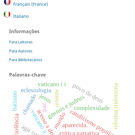
Français (France)
Italiano
Informações
Para Leitores
Para Autores
Para Bibliotecários
Palavras-chave
vaticano i i
povo de deus
reforma tridentina
eclesiologia
oriente
batismo
jesus
chamado
gentios e judeus
paz
complexidade
catolicismo popular
acesso a deus
vaticano ii.
mundo
não violência
aparecida.
crítica narrativa