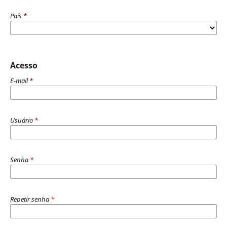
País
*
Acesso
E-mail
*
Usuário
*
Senha
*
Repetir senha
*