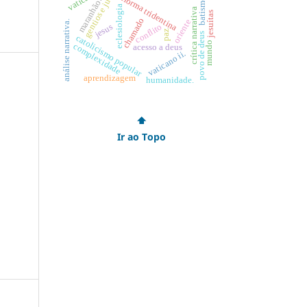
gentios e judeus
reforma tridentina
batismo
maranhão.
eclesiologia
crítica narrativa
jesuítas
chamado
oriente
análise narrativa.
jesus
conflito
paz
povo de deus
catolicismo popular
mundo
complexidade
acesso a deus
vaticano ii.
aprendizagem
humanidade.
⬆
Ir ao Topo