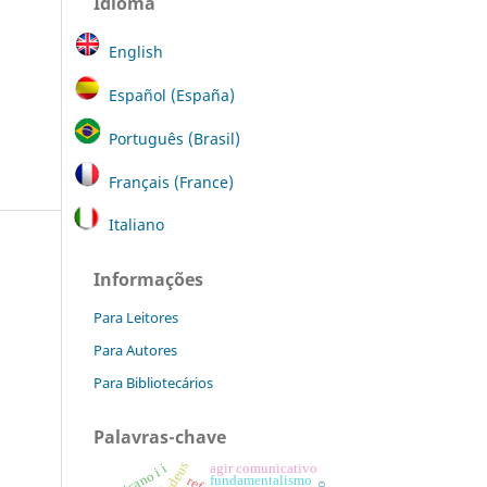
Idioma
English
Español (España)
Português (Brasil)
Français (France)
Italiano
Informações
Para Leitores
Para Autores
Para Bibliotecários
Palavras-chave
agir comunicativo
vaticano i i
fundamentalismo