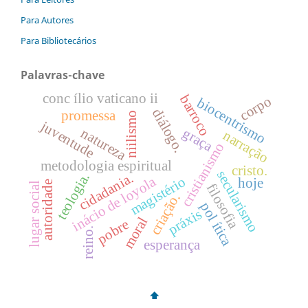
Para Autores
Para Bibliotecários
Palavras-chave
conc ílio vaticano ii
barroco
corpo
biocentrismo
diálogo.
promessa
niilismo
juventude
graça
natureza
narração
cristianismo
metodologia espiritual
cristo.
secularismo
cidadania.
teologia.
inácio de loyola
magistério
hoje
autoridade
lugar social
filosofia
criação.
pol ítica
práxis
moral
pobre
reino.
esperança
⬆