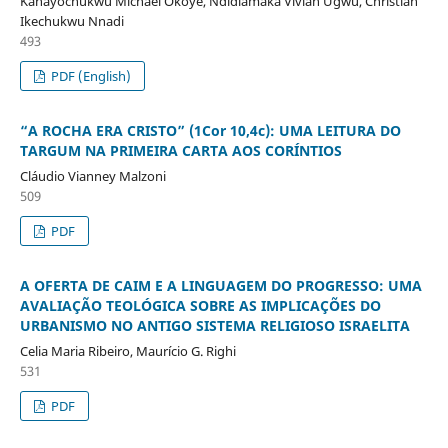
Kanayochukwu Michael Okoye, Ndidiamaka Vivian Ugwu, Christian
Ikechukwu Nnadi
493
PDF (English)
“A ROCHA ERA CRISTO” (1Cor 10,4c): UMA LEITURA DO
TARGUM NA PRIMEIRA CARTA AOS CORÍNTIOS
Cláudio Vianney Malzoni
509
PDF
A OFERTA DE CAIM E A LINGUAGEM DO PROGRESSO: UMA
AVALIAÇÃO TEOLÓGICA SOBRE AS IMPLICAÇÕES DO
URBANISMO NO ANTIGO SISTEMA RELIGIOSO ISRAELITA
Celia Maria Ribeiro, Maurício G. Righi
531
PDF