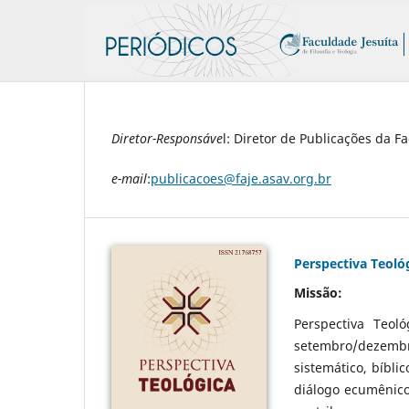
Diretor-Responsáve
l: Diretor de Publicações da Fa
e-mail
:
publicacoes@faje.asav.org.br
Perspectiva Teoló
Missão:
Perspectiva Teoló
setembro/dezembr
sistemático, bíbli
diálogo ecumênico