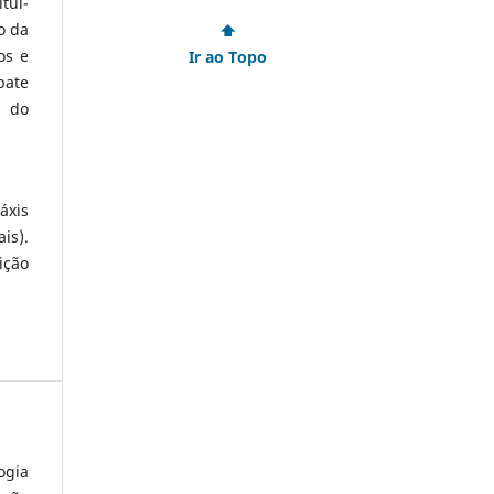
tui-
o da
⬆
os e
Ir ao Topo
bate
o do
áxis
is).
ição
ogia