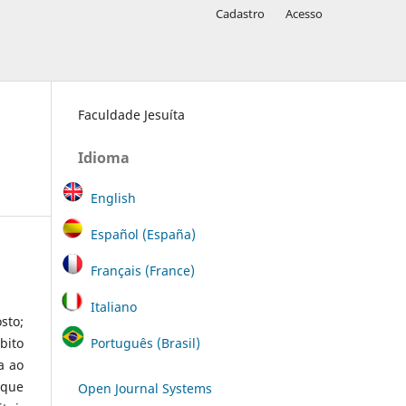
Cadastro
Acesso
Faculdade Jesuíta
Idioma
English
Español (España)
Français (France)
Italiano
sto;
Português (Brasil)
bito
a ao
 que
Open Journal Systems