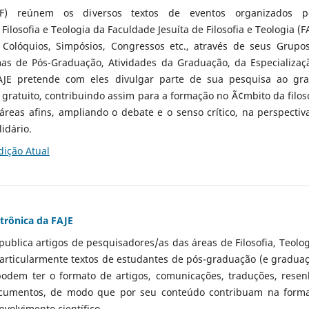
F) reúnem os diversos textos de eventos organizados p
ilosofia e Teologia da Faculdade Jesuíta de Filosofia e Teologia (FA
Colóquios, Simpósios, Congressos etc., através de seus Grupo
as de Pós-Graduação, Atividades da Graduação, da Especializaç
AJE pretende com eles divulgar parte de sua pesquisa ao gr
gratuito, contribuindo assim para a formação no Ã¢mbito da filoso
áreas afins, ampliando o debate e o senso crítico, na perspectiv
idário.
dição Atual
etrônica da FAJE
ublica artigos de pesquisadores/as das áreas de Filosofia, Teolog
particularmente textos de estudantes de pós-graduação (e graduaç
podem ter o formato de artigos, comunicações, traduções, resen
ocumentos, de modo que por seu conteúdo contribuam na form
nvolvimento científico.