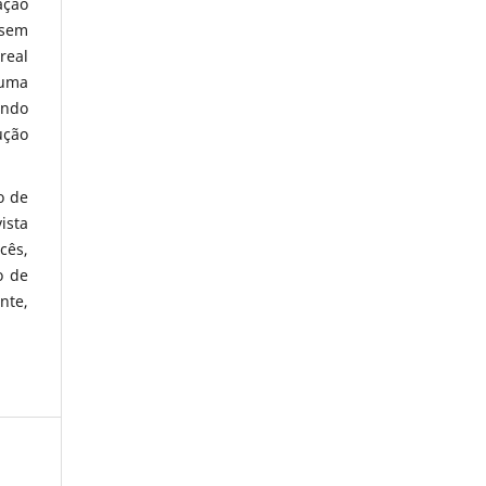
ação
ssem
real
 uma
endo
ução
o de
ista
cês,
o de
nte,