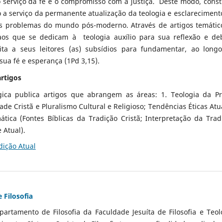
 serviço da fé e o compromisso com a justiça. Deste modo, consti
 a serviço da permanente atualização da teologia e esclareciment
aos problemas do mundo pós-moderno. Através de artigos temátic
aos que se dedicam à teologia auxílio para sua reflexão e de
ilita a seus leitores (as) subsídios para fundamentar, ao long
sua fé e esperança (1Pd 3,15).
rtigos
gica publica artigos que abrangem as áreas: 1. Teologia da Pr
dade Cristã e Pluralismo Cultural e Religioso; Tendências Éticas Atua
ática (Fontes Bíblicas da Tradição Cristã; Interpretação da Trad
 Atual).
dição Atual
 Filosofia
partamento de Filosofia da Faculdade Jesuíta de Filosofia e Teol