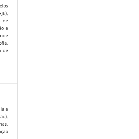
elos
JE),
s de
ão e
ande
fia,
a de
ia e
ão).
has,
ação