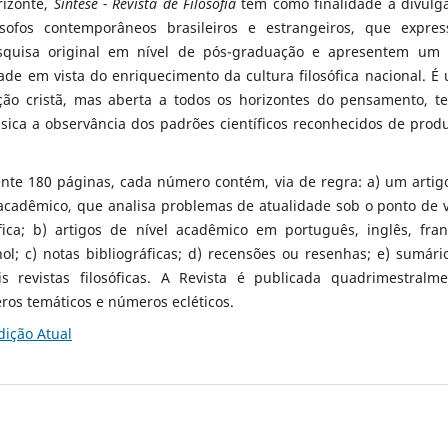
rizonte,
Síntese - Revista de Filosofia
tem como finalidade a divulg
ósofos contemporâneos brasileiros e estrangeiros, que expre
squisa original em nível de pós-graduação e apresentem um 
ade em vista do enriquecimento da cultura filosófica nacional. É
ação cristã, mas aberta a todos os horizontes do pensamento, t
sica a observância dos padrões científicos reconhecidos de prod
e 180 páginas, cada número contém, via de regra: a) um artig
 acadêmico, que analisa problemas de atualidade sob o ponto de v
ófica; b) artigos de nível acadêmico em português, inglês, fran
ol; c) notas bibliográficas; d) recensões ou resenhas; e) sumári
s revistas filosóficas. A Revista é publicada quadrimestralme
ros temáticos e números ecléticos.
dição Atual