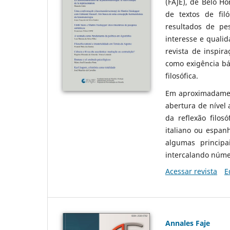
(FAJE), de Belo Ho
de textos de fil
resultados de pe
interesse e qualid
revista de inspir
como exigência bá
filosófica.
Em aproximadament
abertura de nível
da reflexão filos
italiano ou espanh
algumas principai
intercalando núme
Acessar revista
E
Annales Faje