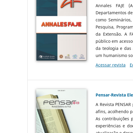
Annales FAJE (A
Departamentos de F
como Seminários, 
Pesquisa, Program
da Extensão. A F
público em acesso 
da teologia e das 
um humanismo sol
Acessar revista
E
Pensar-Revista El
A Revista PENSAR p
afins, acolhendo 
As contribuições 
experiências e d
atualização e dese