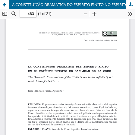
A CONSTITUIÇÃO DRAMÁTICA DO ESPÍRITO FINITO NO ESPÍRITO INFINITO EM SÃO JOÃO DA CRUZ