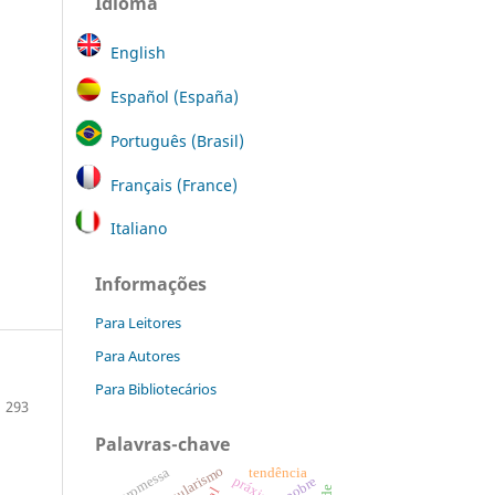
Idioma
English
Español (España)
Português (Brasil)
Français (France)
Italiano
Informações
Para Leitores
Para Autores
Para Bibliotecários
293
Palavras-chave
secularismo
promessa
tendência
práxis
pobre