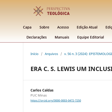
Capa
Sobre
Acesso
Edição Atual
Edi
Declarações
Manuais
Equipe Editorial
Início
/
Arquivos
/
v. 56 n. 3 (2024): EPISTEMOLO
ERA C. S. LEWIS UM INCLUS
Carlos Caldas
PUC Minas
https://orcid.org/0000-0003-0472-7250