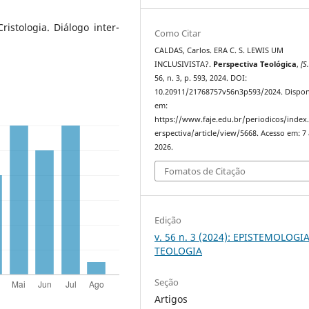
Cristologia. Diálogo inter-
Como Citar
CALDAS, Carlos. ERA C. S. LEWIS UM
INCLUSIVISTA?.
Perspectiva Teológica
,
[S.
56, n. 3, p. 593, 2024. DOI:
10.20911/21768757v56n3p593/2024. Dispon
em:
https://www.faje.edu.br/periodicos/index
erspectiva/article/view/5668. Acesso em: 7
2026.
Fomatos de Citação
Edição
v. 56 n. 3 (2024): EPISTEMOLOGI
TEOLOGIA
Seção
Artigos