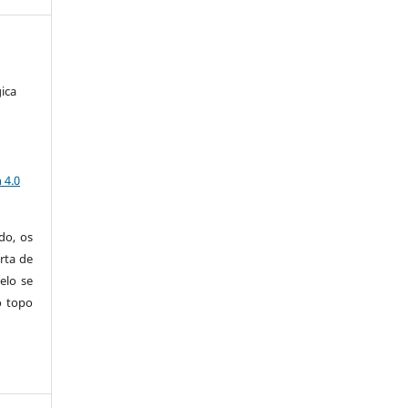
ica
a
 4.0
do, os
rta de
elo se
o topo