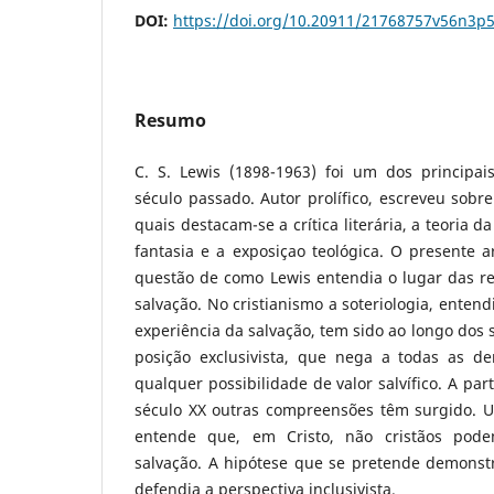
DOI:
https://doi.org/10.20911/21768757v56n3p
Resumo
C. S. Lewis (1898-1963) foi um dos principai
século passado. Autor prolífico, escreveu sobr
quais destacam-se a crítica literária, a teoria d
fantasia e a exposiçao teológica. O presente ar
questão de como Lewis entendia o lugar das re
salvação. No cristianismo a soteriologia, enten
experiência da salvação, tem sido ao longo dos 
posição exclusivista, que nega a todas as dem
qualquer possibilidade de valor salvífico. A pa
século XX outras compreensões têm surgido. Um
entende que, em Cristo, não cristãos pode
salvação. A hipótese que se pretende demonstr
defendia a perspectiva inclusivista.