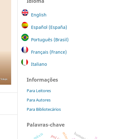
Idioma
English
Español (España)
Português (Brasil)
Français (France)
Italiano
Informações
Para Leitores
Para Autores
Para Bibliotecários
Palavras-chave
reino.
humanidade
práxis
pol ítica