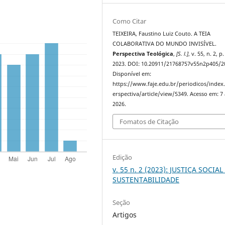
Como Citar
TEIXEIRA, Faustino Luiz Couto. A TEIA
COLABORATIVA DO MUNDO INVISÍVEL.
Perspectiva Teológica
,
[S. l.]
, v. 55, n. 2, p
2023. DOI: 10.20911/21768757v55n2p405/2
Disponível em:
https://www.faje.edu.br/periodicos/index
erspectiva/article/view/5349. Acesso em: 7
2026.
Fomatos de Citação
Edição
v. 55 n. 2 (2023): JUSTIÇA SOCIAL
SUSTENTABILIDADE
Seção
Artigos