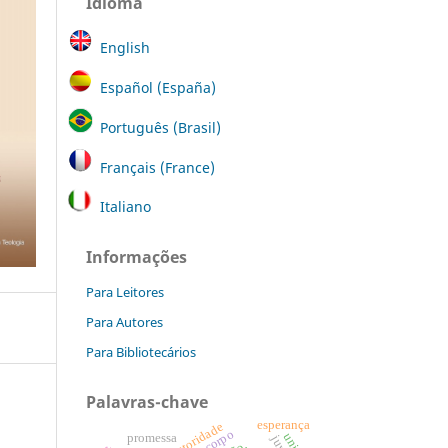
Idioma
English
Español (España)
Português (Brasil)
Français (France)
Italiano
Informações
Para Leitores
Para Autores
Para Bibliotecários
Palavras-chave
esperança
autoridade
corpo
promessa