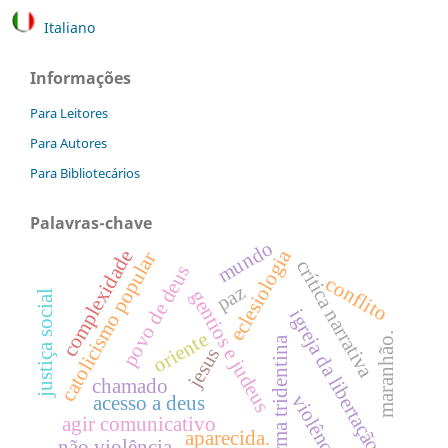
Italiano
Informações
Para Leitores
Para Autores
Para Bibliotecários
Palavras-chave
mundo
eclesiologia
complexidade
catolicismo popular
crítica narrativa
povo de deus
conflito
paz
gentios e judeus
justiça social
igreja da libertação
oriente
maranhão.
reforma tridentina
jesus
chamado
violência
acesso a deus
agir comunicativo
aparecida.
não violência