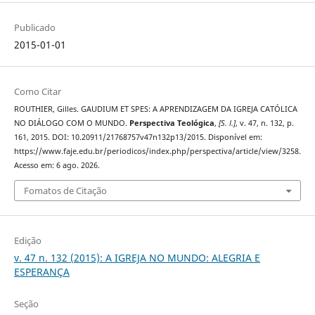
Publicado
2015-01-01
Como Citar
ROUTHIER, Gilles. GAUDIUM ET SPES: A APRENDIZAGEM DA IGREJA CATÓLICA
NO DIÁLOGO COM O MUNDO.
Perspectiva Teológica
,
[S. l.]
, v. 47, n. 132, p.
161, 2015. DOI: 10.20911/21768757v47n132p13/2015. Disponível em:
https://www.faje.edu.br/periodicos/index.php/perspectiva/article/view/3258.
Acesso em: 6 ago. 2026.
Fomatos de Citação
Edição
v. 47 n. 132 (2015): A IGREJA NO MUNDO: ALEGRIA E
ESPERANÇA
Seção