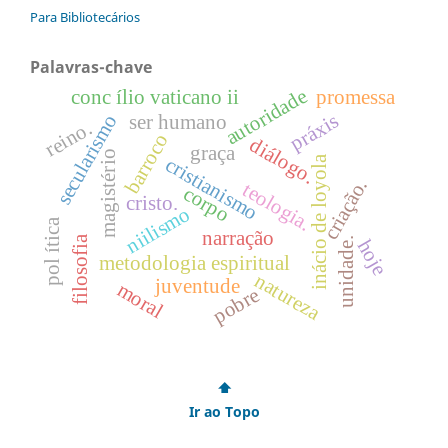
Para Bibliotecários
Palavras-chave
autoridade
conc ílio vaticano ii
promessa
práxis
ser humano
secularismo
reino.
barroco
diálogo.
graça
magistério
cristianismo
inácio de loyola
criação.
teologia.
corpo
cristo.
niilismo
pol ítica
narração
filosofia
unidade.
hoje
metodologia espiritual
natureza
juventude
moral
pobre
⬆
Ir ao Topo