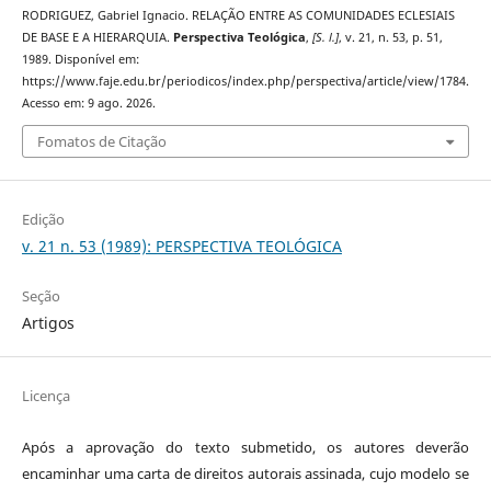
RODRIGUEZ, Gabriel Ignacio. RELAÇÃO ENTRE AS COMUNIDADES ECLESIAIS
DE BASE E A HIERARQUIA.
Perspectiva Teológica
,
[S. l.]
, v. 21, n. 53, p. 51,
1989. Disponível em:
https://www.faje.edu.br/periodicos/index.php/perspectiva/article/view/1784.
Acesso em: 9 ago. 2026.
Fomatos de Citação
Edição
v. 21 n. 53 (1989): PERSPECTIVA TEOLÓGICA
Seção
Artigos
Licença
Após a aprovação do texto submetido, os autores deverão
encaminhar uma carta de direitos autorais assinada, cujo modelo se