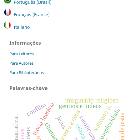
Português (Brasil)
Français (France)
Italiano
Informações
Para Leitores
Para Autores
Para Bibliotecários
Palavras-chave
imaginário religioso
teoria literária.
conflito
gentios e judeus
vaticano ii.
complexidade
acesso a deus
companhia de jesus
catolicismo popular
jesus
análise narrativa.
chamado
jesuítas