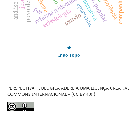
crítica narrativa
povo de deus
oriente
reforma tridentina
violência
aparecida.
paz
eclesiologia
mundo
⬆
Ir ao Topo
PERSPECTIVA TEOLÓGICA ADERE A UMA LICENÇA CREATIVE
COMMONS INTERNACIONAL – (CC BY 4.0 )