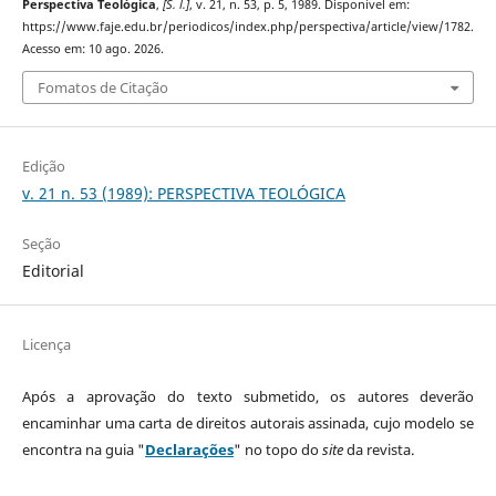
Perspectiva Teológica
,
[S. l.]
, v. 21, n. 53, p. 5, 1989. Disponível em:
https://www.faje.edu.br/periodicos/index.php/perspectiva/article/view/1782.
Acesso em: 10 ago. 2026.
Fomatos de Citação
Edição
v. 21 n. 53 (1989): PERSPECTIVA TEOLÓGICA
Seção
Editorial
Licença
Após a aprovação do texto submetido, os autores deverão
encaminhar uma carta de direitos autorais assinada, cujo modelo se
encontra na guia "
Declarações
" no topo do
site
da revista.