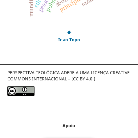
ethos
aborto
pobres
pessoa
mundial
⬆
Ir ao Topo
PERSPECTIVA TEOLÓGICA ADERE A UMA LICENÇA CREATIVE
COMMONS INTERNACIONAL – (CC BY 4.0 )
Apoio