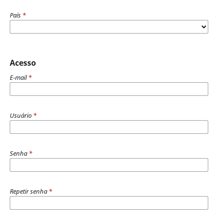
País
*
Acesso
E-mail
*
Usuário
*
Senha
*
Repetir senha
*