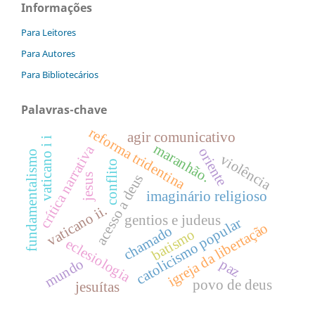
Informações
Para Leitores
Para Autores
Para Bibliotecários
Palavras-chave
reforma tridentina
agir comunicativo
vaticano i i
maranhão.
crítica narrativa
oriente
fundamentalismo
violência
conflito
acesso a deus
jesus
imaginário religioso
vaticano ii.
gentios e judeus
catolicismo popular
igreja da libertação
chamado
batismo
eclesiologia
mundo
paz
povo de deus
jesuítas