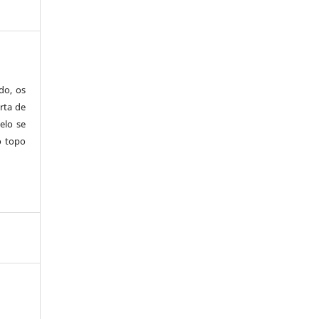
do, os
rta de
elo se
o topo