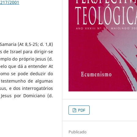
p217/2001
Samaria (At 8,5-25; d. 1,8)
 de Israel para dirigir-se
emplo do próprio Jesus (d.
 pelo que dá a entender At
 como se pode deduzir do
o testemunho de algumas
sus, e dos interrogatórios
Jesus por Domiciano (d.
PDF
Publicado