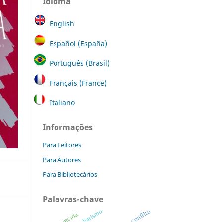
Idioma
English
Español (España)
Português (Brasil)
Français (France)
Italiano
Informações
Para Leitores
Para Autores
Para Bibliotecários
Palavras-chave
batismo
conflito
aparecida.