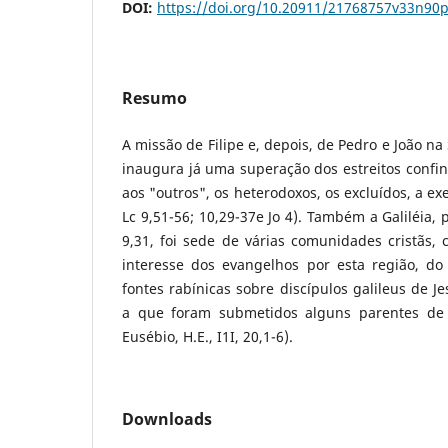
DOI:
https://doi.org/10.20911/21768757v33n90
Resumo
A missão de Filipe e, depois, de Pedro e João na 
inaugura já uma superação dos estreitos confins
aos "outros", os heterodoxos, os excluídos, a ex
Lc 9,51-56; 10,29-37e Jo 4). Também a Galiléia,
9,31, foi sede de várias comunidades cristãs,
interesse dos evangelhos por esta região, d
fontes rabínicas sobre discípulos galileus de Je
a que foram submetidos alguns parentes de 
Eusébio, H.E., I1I, 20,1-6).
Downloads