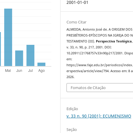
2001-01-01
Como Citar
ALMEIDA, Antonio José de. A ORIGEM DOS
PRESBÍTEROS-EPÍSCOPOS NA IGREJA DO 
TESTAMENTO (III).
Perspectiva Teológica
v. 33, n. 90, p. 217, 2001. DOI:
10.20911/21768757v33n90p217/2001. Dispo
em:
https://www.faje.edu.br/periodicos/index
erspectiva/article/view/794. Acesso em: 8 
2026.
Fomatos de Citação
Edição
v. 33 n. 90 (2001): ECUMENISMO
Seção