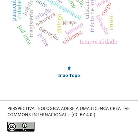
metodologia espiritual
cristianismo
inácio de loyola
pannenberg
cidadania.
moral
hoje
práxis
corpo
criação.
magistério
natureza
diálogo.
filosofia
cristo.
graça
barroco
pol ítica
narração
niilismo
pobre
temporalidade
⬆
Ir ao Topo
PERSPECTIVA TEOLÓGICA ADERE A UMA LICENÇA CREATIVE
COMMONS INTERNACIONAL – (CC BY 4.0 )