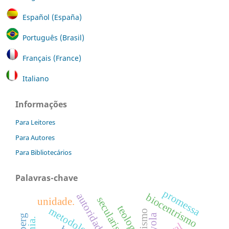
Español (España)
Português (Brasil)
Français (France)
Italiano
Informações
Para Leitores
Para Autores
Para Bibliotecários
Palavras-chave
promessa
autoridade
biocentrismo
secularismo
unidade.
teologia.