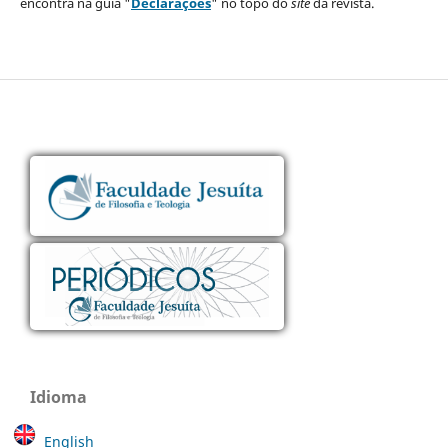
encontra na guia "
Declarações
" no topo do
site
da revista.
Idioma
English