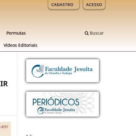
CADASTRO
ACESSO
Permutas
Buscar
Ví­deos Editoriais
IR