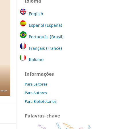
Idioma
English
Español (España)
Português (Brasil)
Français (France)
Italiano
Informações
Para Leitores
Para Autores
Para Bibliotecários
Palavras-chave
unidade.
moral