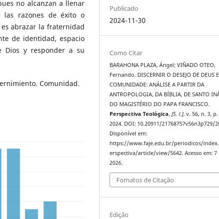
pues no alcanzan a llenar
Publicado
e las razones de éxito o
2024-11-30
es abrazar la fraternidad
te de identidad, espacio
e Dios y responder a su
Como Citar
BARAHONA PLAZA, Ángel; VIÑADO OTEO,
Fernando. DISCERNIR O DESEJO DE DEUS 
cernimiento. Comunidad.
COMUNIDADE: ANÁLISE A PARTIR DA
ANTROPOLOGIA, DA BÍBLIA, DE SANTO IN
DO MAGISTÉRIO DO PAPA FRANCISCO.
Perspectiva Teológica
,
[S. l.]
, v. 56, n. 3, p
2024. DOI: 10.20911/21768757v56n3p729/2
Disponível em:
https://www.faje.edu.br/periodicos/index
erspectiva/article/view/5642. Acesso em: 7
2026.
Fomatos de Citação
Edição