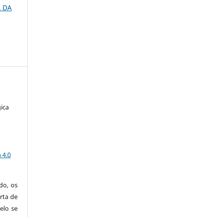
A DA
ica
a
 4.0
do, os
rta de
elo se