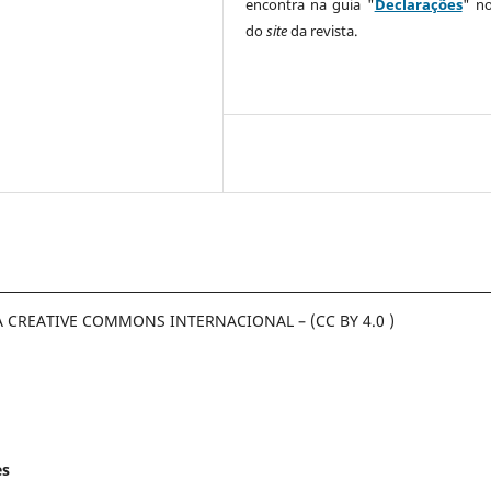
encontra na guia "
Declarações
" n
do
site
da revista.
A CREATIVE COMMONS INTERNACIONAL – (CC BY 4.0 )
es