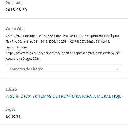
Publicado
2018-08-30
Como Citar
CAMACHO, Ildefonso. A TAREFA CRIATIVA DA ÉTICA.
Perspectiva Teológica
,
[S. l.]
, v. 50, n. 2, p. 211, 2018. DOI: 10.20911/21768757v50n2p211/2018.
Disponível em:
https://www.faje.edu.br/periodicos/index.php/perspectiva/article/view/3999.
Acesso em: 9 ago. 2026.
Fomatos de Citação
Edição
v. 50 n. 2 (2018): TEMAS DE FRONTEIRA PARA A MORAL HOJE
Seção
Editorial