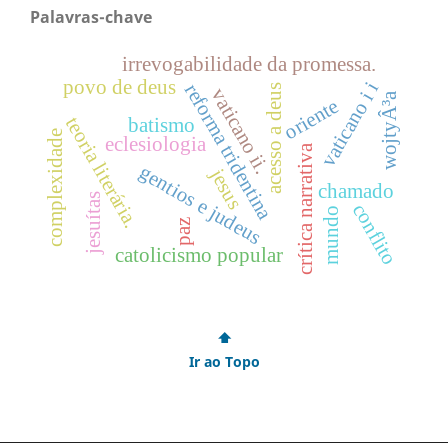
Palavras-chave
irrevogabilidade da promessa.
povo de deus
vaticano i i
reforma tridentina
acesso a deus
vaticano ii.
wojtyÂ³a
oriente
teoria literária.
batismo
complexidade
eclesiologia
crítica narrativa
gentios e judeus
jesus
chamado
jesuítas
conflito
mundo
paz
catolicismo popular
⬆
Ir ao Topo