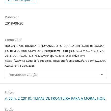
Publicado
2018-08-30
Como Citar
HOGAN, Linda. DIGNITATIS HUMANAE, O FUTURO DA LIBERDADE RELIGIOSA
E O BEM COMUM UNIVERSAL.
Perspectiva Teológica
,
[S. l.]
, v. 50, n. 2, p. 277,
2018. DOI: 10.20911/21768757v50n2p277/2018. Disponível em:
https://www.faje.edu.br/periodicos/index.php/perspectiva/article/view/3964.
Acesso em: 8 ago. 2026.
Fomatos de Citação
Edição
v. 50 n. 2 (2018): TEMAS DE FRONTEIRA PARA A MORAL HOJE
Seção