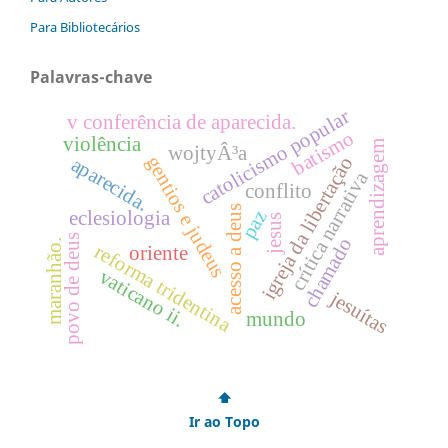
Para Bibliotecários
Palavras-chave
catolicismo popular
v conferência de aparecida.
batismo
violência
aprendizagem
wojtyÂ³a
gentios e judeus
igreja da libertação
aparecida.
crítica narrativa
conflito
acesso a deus
paz
eclesiologia
jesus
povo de deus
chamado
maranhão.
reforma tridentina
oriente
vaticano ii.
jesuítas
mundo
⬆
Ir ao Topo