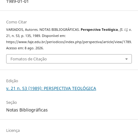
1989-01-01
Como Citar
VARIADOS, Autores. NOTAS BIBLIOGRÁFICAS.
Perspectiva Teológica
,
[S. l.]
, v.
21, n. 53, p. 135, 1989. Disponível em:
https://www.faje.edu.br/periodicos/index.php/perspectiva/article/view/1789.
Acesso em: 8 ago. 2026.
Fomatos de Citação
Edição
v. 21 n. 53 (1989): PERSPECTIVA TEOLÓGICA
Seção
Notas Bibliográficas
Licença