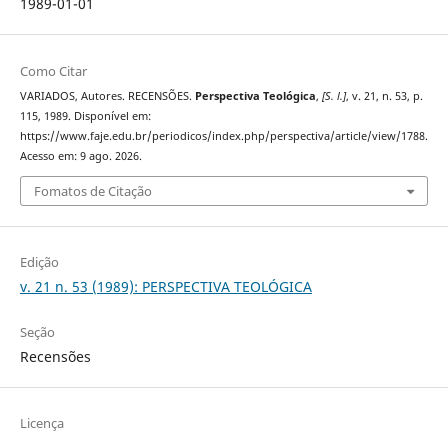
1989-01-01
Como Citar
VARIADOS, Autores. RECENSÕES.
Perspectiva Teológica
,
[S. l.]
, v. 21, n. 53, p.
115, 1989. Disponível em:
https://www.faje.edu.br/periodicos/index.php/perspectiva/article/view/1788.
Acesso em: 9 ago. 2026.
Fomatos de Citação
Edição
v. 21 n. 53 (1989): PERSPECTIVA TEOLÓGICA
Seção
Recensões
Licença