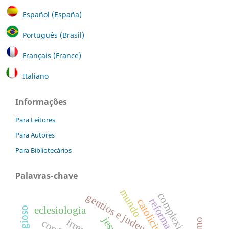
Español (España)
Português (Brasil)
Français (France)
Italiano
Informações
Para Leitores
Para Autores
Para Bibliotecários
Palavras-chave
mundo
complexidade
gentios e judeus
eclesiologia
jesus