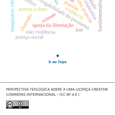
reforma tridentina
catolicismo popular
imaginário religioso
irrevogabilidade da promessa.
fundamentalismo
conflito
jesuítas
violência
acesso a deus
oriente
chamado
igreja da libertação
paz
não violência
justiça social
⬆
Ir ao Topo
PERSPECTIVA TEOLÓGICA ADERE A UMA LICENÇA CREATIVE
COMMONS INTERNACIONAL – (CC BY 4.0 )