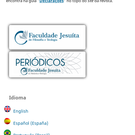
encontra na guia "
Declarações
" no topo do
site
da revista.
Idioma
English
Español (España)