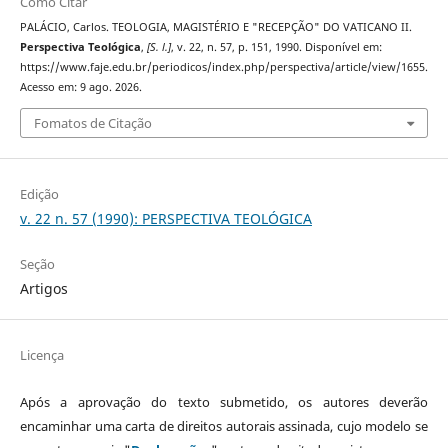
Como Citar
PALÁCIO, Carlos. TEOLOGIA, MAGISTÉRIO E "RECEPÇÃO" DO VATICANO II.
Perspectiva Teológica
,
[S. l.]
, v. 22, n. 57, p. 151, 1990. Disponível em:
https://www.faje.edu.br/periodicos/index.php/perspectiva/article/view/1655.
Acesso em: 9 ago. 2026.
Fomatos de Citação
Edição
v. 22 n. 57 (1990): PERSPECTIVA TEOLÓGICA
Seção
Artigos
Licença
Após a aprovação do texto submetido, os autores deverão
encaminhar uma carta de direitos autorais assinada, cujo modelo se