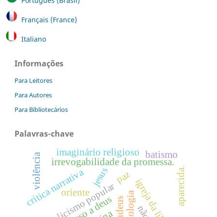
Português (Brasil)
Français (France)
Italiano
Informações
Para Leitores
Para Autores
Para Bibliotecários
Palavras-chave
imaginário religioso
batismo
violência
irrevogabilidade da promessa.
jesus
aparecida.
crítica narrativa
paz
igreja da libertação
catolicismo popular
oriente
eclesiologia
acesso a deus