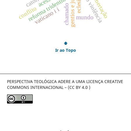
gentios e judeus
não violência
reforma tridentina
chamado
conflito
vaticano i i
mundo
⬆
Ir ao Topo
PERSPECTIVA TEOLÓGICA ADERE A UMA LICENÇA CREATIVE
COMMONS INTERNACIONAL – (CC BY 4.0 )