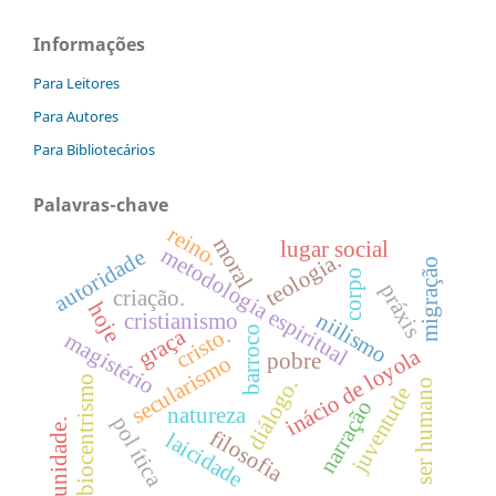
Informações
Para Leitores
Para Autores
Para Bibliotecários
Palavras-chave
reino.
moral
lugar social
metodologia espiritual
autoridade
teologia.
migração
corpo
práxis
criação.
hoje
niilismo
cristianismo
barroco
cristo.
graça
magistério
inácio de loyola
pobre
secularismo
biocentrismo
diálogo.
ser humano
juventude
narração
natureza
pol ítica
unidade.
filosofia
laicidade