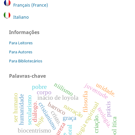
Français (France)
Italiano
Informações
Para Leitores
Para Autores
Para Bibliotecários
Palavras-chave
niilismo
unidade.
juventude
pobre
corpo
filosofia
ser humano
humanidade
inácio de loyola
secularismo
metodologia espiritual
barroco
cristianismo
diálogo.
práxis
narração
teologia.
cristo.
criação.
graça
hoje
pol ítica
natureza
moral
biocentrismo