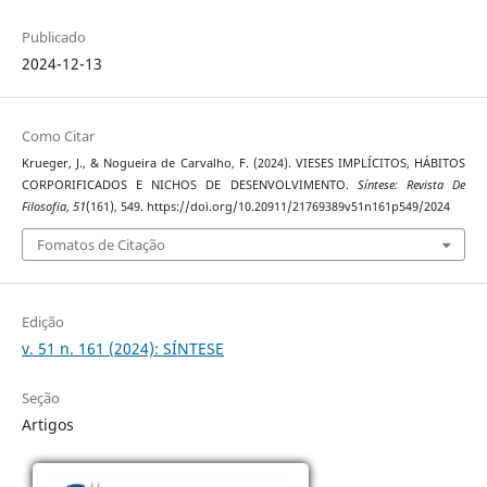
Publicado
2024-12-13
Como Citar
Krueger, J., & Nogueira de Carvalho, F. (2024). VIESES IMPLÍCITOS, HÁBITOS
CORPORIFICADOS E NICHOS DE DESENVOLVIMENTO.
Síntese: Revista De
Filosofia
,
51
(161), 549. https://doi.org/10.20911/21769389v51n161p549/2024
Fomatos de Citação
Edição
v. 51 n. 161 (2024): SÍNTESE
Seção
Artigos