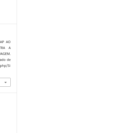
NAP AO
TRA A
AGEM.
rado de
.php/Si