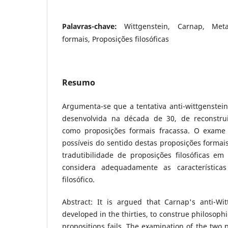
Palavras-chave:
Wittgenstein, Carnap, Met
formais, Proposições filosóficas
Resumo
Argumenta-se que a tentativa anti-wittgenstei
desenvolvida na década de 30, de reconstruir
como proposições formais fracassa. O exame 
possíveis do sentido destas proposições formais
tradutibilidade de proposições filosóficas em
considera adequadamente as características
filosófico.
Abstract: It is argued that Carnap's anti-Wit
developed in the thirties, to construe philosoph
propositions fails. The examination of the two p