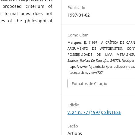
 proposed criterium of
Publicado
 in formal ones does not
1997-01-02
es of the philosophical
Como Citar
Marques, E. (1997). A CRÍTICA DE CAR
ARGUMENTO DE WITTGENSTEIN CON
POSSIBILIDADE DE UMA METALINGU
Síntese: Revista De Filosofia
,
24
(77). Recupe
https://www.faje.edu.br/periodicos/index
ntese/article/view/727
Fomatos de Citação
Edição
v. 24 n. 77 (1997): SÍNTESE
Seção
Artigos