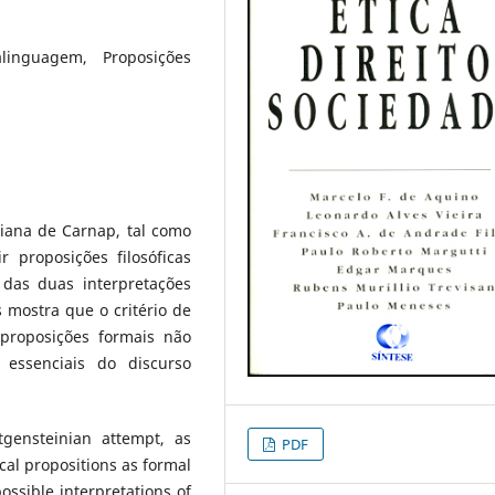
alinguagem, Proposições
niana de Carnap, tal como
 proposições filosóficas
das duas interpretações
 mostra que o critério de
 proposições formais não
 essenciais do discurso
tgensteinian attempt, as
PDF
ical propositions as formal
ossible interpretations of