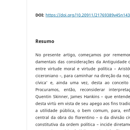
DOI:
https://doi.org/10.20911/21769389v45n14
Resumo
No presente artigo, começamos por rememor
damentais das considerações da Antiguidade cl
entre virtude moral e virtude política – Aristó
ciceroniano –, para caminhar na direção da noç
cívica' e, ainda uma vez, desta ao conceito
Procuramos, então, reconsiderar interpret
Quentin Skinner, James Hankins – que entende
desta virtù em vista de seu apego aos fins tradic
a utilidade pública, o bem comum, para, en
central da obra do florentino – o da divisão ci
constitutiva da ordem política – incide direta