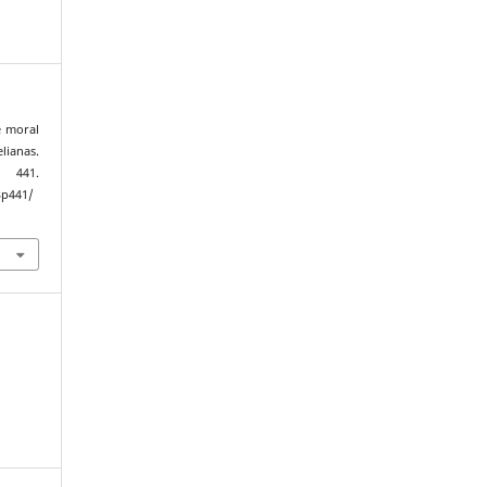
e moral
lianas.
), 441.
3p441/