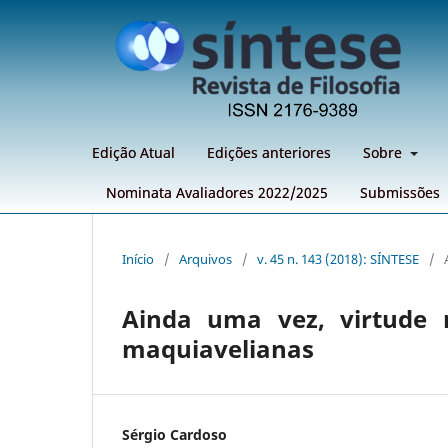
Edição Atual
Edições anteriores
Sobre
Nominata Avaliadores 2022/2025
Submissões
Início
/
Arquivos
/
v. 45 n. 143 (2018): SÍNTESE
/
Ainda uma vez, virtude m
maquiavelianas
Sérgio Cardoso