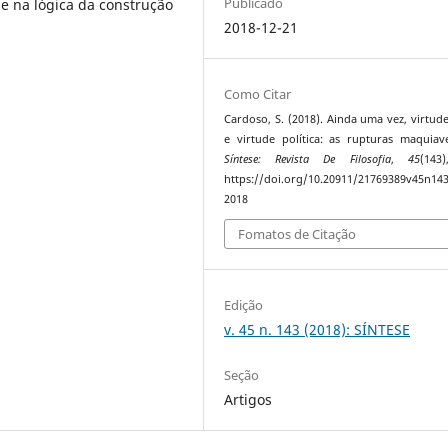
Publicado
-se na lógica da construção
2018-12-21
Como Citar
Cardoso, S. (2018). Ainda uma vez, virtud
e virtude política: as rupturas maquiave
Síntese: Revista De Filosofia
,
45
(143
https://doi.org/10.20911/21769389v45n14
2018
Fomatos de Citação
Edição
v. 45 n. 143 (2018): SÍNTESE
Seção
Artigos