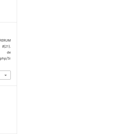
"RERUM
,
8
(21).
de
.php/Si