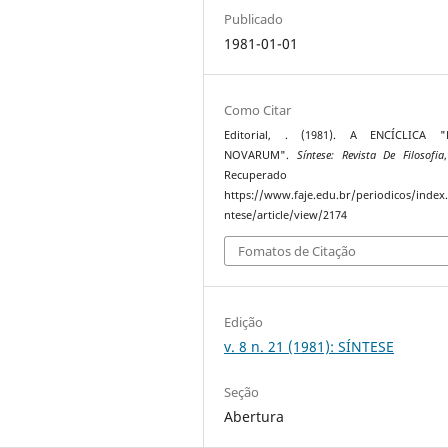
Publicado
1981-01-01
Como Citar
Editorial, . (1981). A ENCÍCLICA 
NOVARUM".
Síntese: Revista De Filosofia
Recuperado 
https://www.faje.edu.br/periodicos/index
ntese/article/view/2174
Fomatos de Citação
Edição
v. 8 n. 21 (1981): SÍNTESE
Seção
Abertura