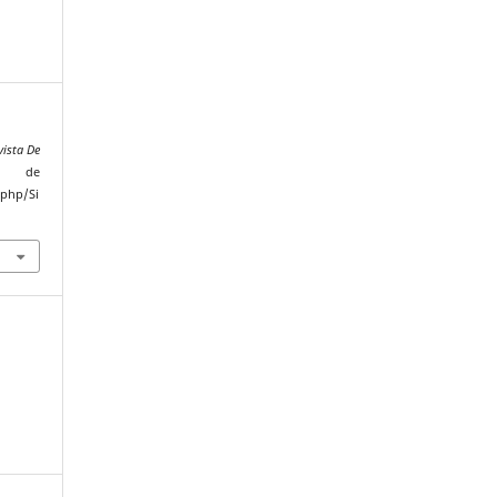
vista De
do de
.php/Si