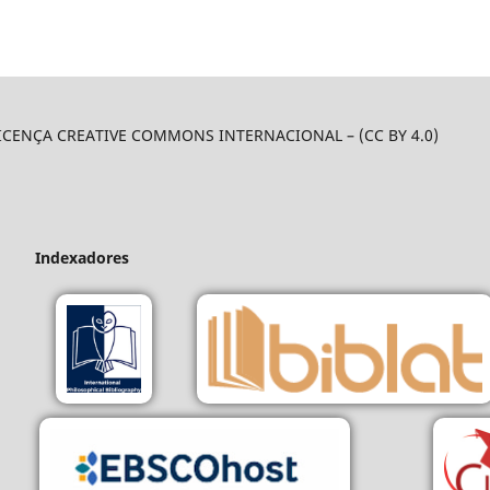
LICENÇA CREATIVE COMMONS INTERNACIONAL – (CC BY 4.0)
Indexadores