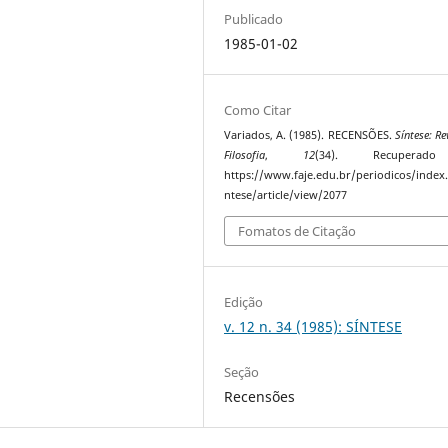
Publicado
1985-01-02
Como Citar
Variados, A. (1985). RECENSÕES.
Síntese: Re
Filosofia
,
12
(34). Recupera
https://www.faje.edu.br/periodicos/index
ntese/article/view/2077
Fomatos de Citação
Edição
v. 12 n. 34 (1985): SÍNTESE
Seção
Recensões