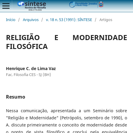
Início
/
Arquivos
/
v. 18 n. 53 (1991): SÍNTESE
/
Artigos
RELIGIÃO E MODERNIDADE
FILOSÓFICA
Henrique C. de Lima Vaz
Fac. Filosofia CES - SJ (BH)
Resumo
Nessa comunicação, apresentada a um Seminário sobre
"Religião e Modernidade" (Petrópolis, setembro de 1990), o
A. discute primeiramente o conceito de modernidade desde
o ponto de vista filosófico e conclui pela equivalência