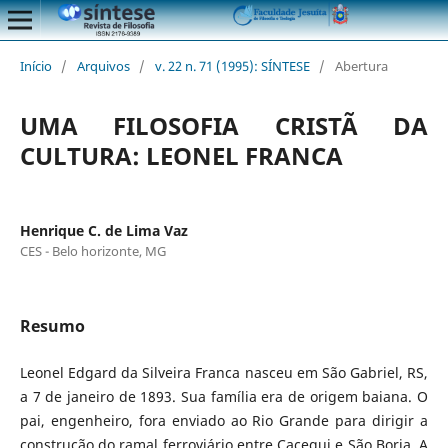
Início
/
Arquivos
/
v. 22 n. 71 (1995): SÍNTESE
/
Abertura
UMA FILOSOFIA CRISTÃ DA
CULTURA: LEONEL FRANCA
Henrique C. de Lima Vaz
CES - Belo horizonte, MG
Resumo
Leonel Edgard da Silveira Franca nasceu em São Gabriel, RS,
a 7 de janeiro de 1893. Sua família era de origem baiana. O
pai, engenheiro, fora enviado ao Rio Grande para dirigir a
construção do ramal ferroviário entre Cacequi e São Borja. A