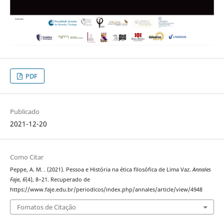
PDF
Publicado
2021-12-20
Como Citar
Peppe, A. M. . (2021). Pessoa e História na ética filosófica de Lima Vaz.
Annales
Faje
,
6
(4), 8–21. Recuperado de
https://www.faje.edu.br/periodicos/index.php/annales/article/view/4948
Fomatos de Citação