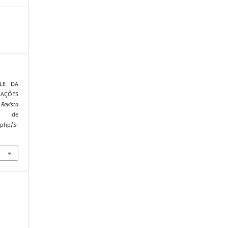
OLE DA
ÇÕES
 Revista
do de
.php/Si