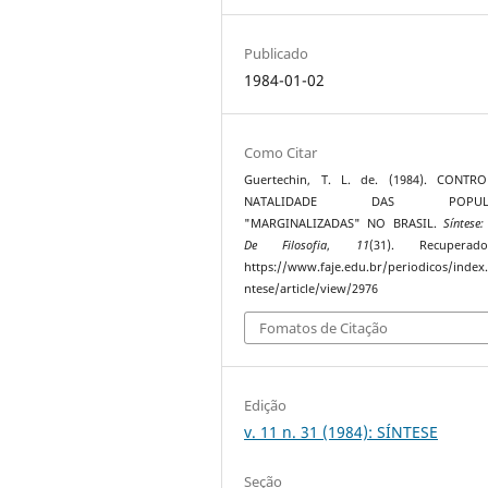
Publicado
1984-01-02
Como Citar
Guertechin, T. L. de. (1984). CONTR
NATALIDADE DAS POPULA
"MARGINALIZADAS" NO BRASIL.
Síntese:
De Filosofia
,
11
(31). Recupera
https://www.faje.edu.br/periodicos/index
ntese/article/view/2976
Fomatos de Citação
Edição
v. 11 n. 31 (1984): SÍNTESE
Seção