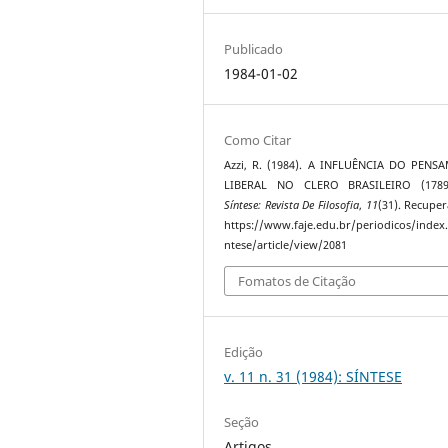
Publicado
1984-01-02
Como Citar
Azzi, R. (1984). A INFLUÊNCIA DO PENS
LIBERAL NO CLERO BRASILEIRO (1789-
Síntese: Revista De Filosofia
,
11
(31). Recupe
https://www.faje.edu.br/periodicos/index
ntese/article/view/2081
Fomatos de Citação
Edição
v. 11 n. 31 (1984): SÍNTESE
Seção
Artigos