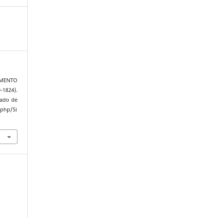
AMENTO
1824).
rado de
.php/Si