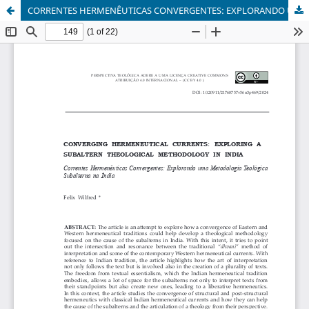
CORRENTES HERMENÊUTICAS CONVERGENTES: EXPLORANDO UMA METODOLOGIA TEOLÓGICA SUBALTERNA NA ÍNDIA