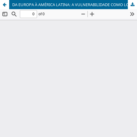
DA EUROPA À AMÉRICA LATINA: A VULNERABILIDADE COMO LOCUS THEOLOGICUS