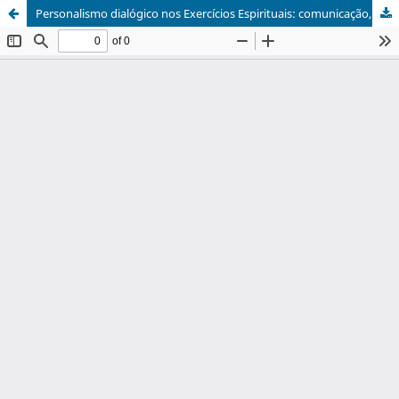
Personalismo dialógico nos Exercícios Espirituais: comunicação, graça, pecado, discernimento e amor