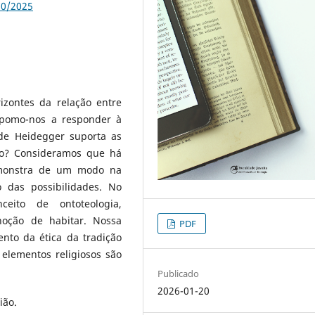
70/2025
rizontes da relação entre
ispomo-nos a responder à
de Heidegger suporta as
ião? Consideramos que há
emonstra de um modo na
o das possibilidades. No
eito de ontoteologia,
oção de habitar. Nossa
PDF
nto da ética da tradição
 elementos religiosos são
Publicado
2026-01-20
ião.