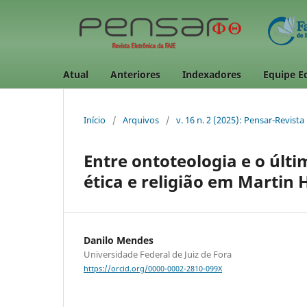
Atual
Anteriores
Indexadores
Equipe Ed
Início
/
Arquivos
/
v. 16 n. 2 (2025): Pensar-Revista
Entre ontoteologia e o últi
ética e religião em Martin
Danilo Mendes
Universidade Federal de Juiz de Fora
https://orcid.org/0000-0002-2810-099X