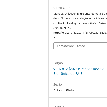
Como Citar
Mendes, D. (2026). Entre ontoteologia e o 
deus: Notas sobre a relação entre ética e re
em Martin Heidegger.
Pensar-Revista Eletrô
FAJE
,
16
(2), 70.
https://doi.org/10.20911/21799024v16n2p
5
Fomatos de Citação
Edição
v. 16 n. 2 (2025): Pensar-Revista
Eletrônica da FAJE
Seção
Artigos Philo
Licença