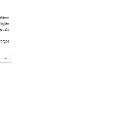
último
ligião
nica Da
70/202