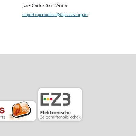
José Carlos Sant'Anna
suporte.periodicos@faje.asav.org.br