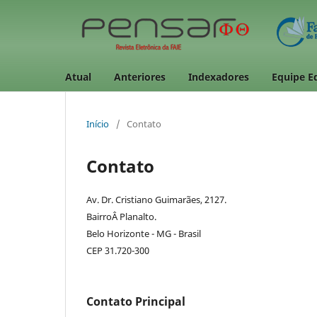
Atual
Anteriores
Indexadores
Equipe Ed
Início
/
Contato
Contato
Av. Dr. Cristiano Guimarães, 2127.
BairroÂ Planalto.
Belo Horizonte - MG - Brasil
CEP 31.720-300
Contato Principal