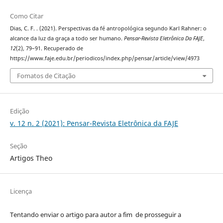
Como Citar
Dias, C. F. . (2021). Perspectivas da fé antropológica segundo Karl Rahner: o
alcance da luz da graça a todo ser humano.
Pensar-Revista Eletrônica Da FAJE
,
12
(2), 79–91. Recuperado de
https://www.faje.edu.br/periodicos/index.php/pensar/article/view/4973
Fomatos de Citação
Edição
v. 12 n. 2 (2021): Pensar-Revista Eletrônica da FAJE
Seção
Artigos Theo
Licença
Tentando enviar o artigo para autor a fim de prosseguir a