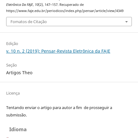
Eletrônica Da FAJE
,
10
(2), 147–157. Recuperado de
https://www.faje.edu.br/periodicos/index.php/pensar/article/view/4349
Fomatos de Citação
Edição
v. 10 n. 2 (2019): Pensar-Revista Eletrônica da FAJE
Seção
Artigos Theo
Licença
Tentando enviar o artigo para autor a fim de prosseguir a
submissão.
Idioma