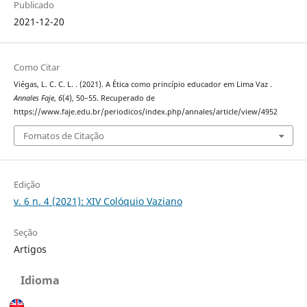
Publicado
2021-12-20
Como Citar
Viégas, L. C. C. L. . (2021). A Ética como princípio educador em Lima Vaz .
Annales Faje
,
6
(4), 50–55. Recuperado de
https://www.faje.edu.br/periodicos/index.php/annales/article/view/4952
Fomatos de Citação
Edição
v. 6 n. 4 (2021): XIV Colóquio Vaziano
Seção
Artigos
Idioma