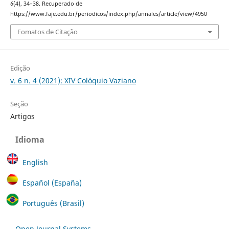
6
(4), 34–38. Recuperado de
https://www.faje.edu.br/periodicos/index.php/annales/article/view/4950
Fomatos de Citação
Edição
v. 6 n. 4 (2021): XIV Colóquio Vaziano
Seção
Artigos
Idioma
English
Español (España)
Português (Brasil)
Open Journal Systems