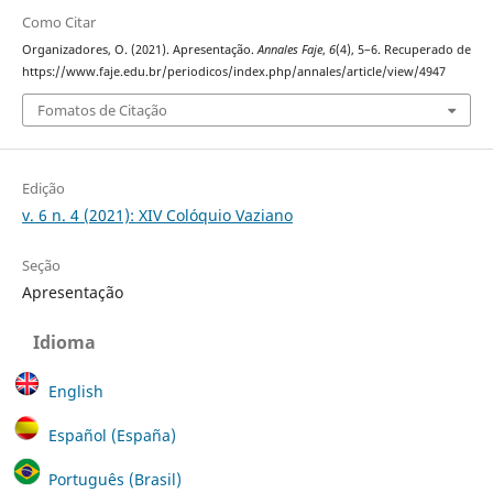
Como Citar
Organizadores, O. (2021). Apresentação.
Annales Faje
,
6
(4), 5–6. Recuperado de
https://www.faje.edu.br/periodicos/index.php/annales/article/view/4947
Fomatos de Citação
Edição
v. 6 n. 4 (2021): XIV Colóquio Vaziano
Seção
Apresentação
Idioma
English
Español (España)
Português (Brasil)