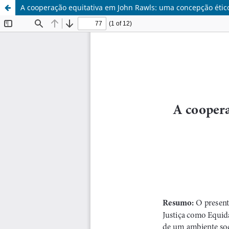
A cooperação equitativa em John Rawls: uma concepção ético-