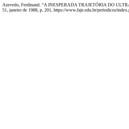
Azevedo, Ferdinand. “A INESPERADA TRAJETÓRIA DO U
51, janeiro de 1988, p. 201, https://www.faje.edu.br/periodicos/index