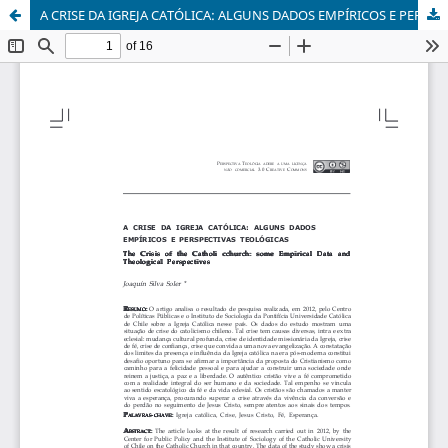
A CRISE DA IGREJA CATÓLICA: ALGUNS DADOS EMPÍRICOS E PERSPECTIVAS TEOLÓGICAS