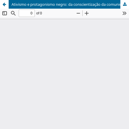
Ativismo e protagonismo negro: da conscientização da comunidade negra à educação emancipatória universal como projeto de superação do racismo e do sexismo