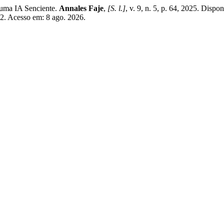
a uma IA Senciente.
Annales Faje
,
[S. l.]
, v. 9, n. 5, p. 64, 2025. Dispo
42. Acesso em: 8 ago. 2026.